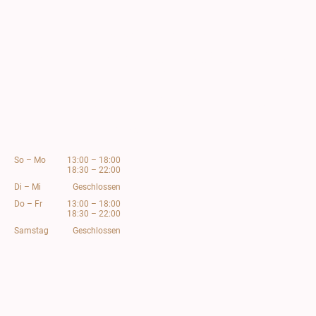
Unsere Öffnungszeiten:
Nachmittags
bis 18:00 Uhr das
Café
Abends
ab 18:30 Uhr das
Restaurant
So
–
Mo
13:00
–
18:00
18:30
–
22:00
Di
–
Mi
Geschlossen
Do
–
Fr
13:00
–
18:00
18:30
–
22:00
Samstag
Geschlossen